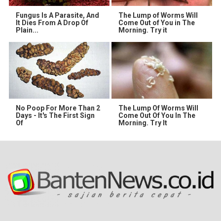
Fungus Is A Parasite, And
The Lump of Worms Will
It Dies From A Drop Of
Come Out of You in The
Plain...
Morning. Try it
No Poop For More Than 2
The Lump Of Worms Will
Days - It's The First Sign
Come Out Of You In The
Of
Morning. Try It