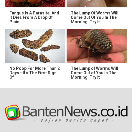
Fungus Is A Parasite, And
The Lump Of Worms Will
It Dies From A Drop Of
Come Out Of You In The
Plain...
Morning. Try It
No Poop For More Than 2
The Lump of Worms Will
Days - It's The First Sign
Come Out of You in The
Of
Morning. Try it