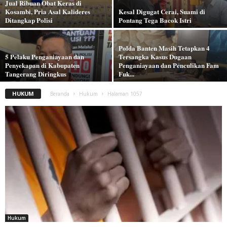
Jual Ribuan Obat Keras di
Kosambi, Pria Asal Kalideres
Kesal Digugat Cerai, Suami di
Ditangkap Polisi
Pontang Tega Bacok Istri
Polda Banten Masih Tetapkan 4
5 Pelaku Penganiayaan dan
Tersangka Kasus Dugaan
Penyekapan di Kabupaten
Penganiayaan dan Penculikan Fam
Tangerang Diringkus
Fuk...
HUKUM
Beranda
Hukum
Halaman 1057
Hukum