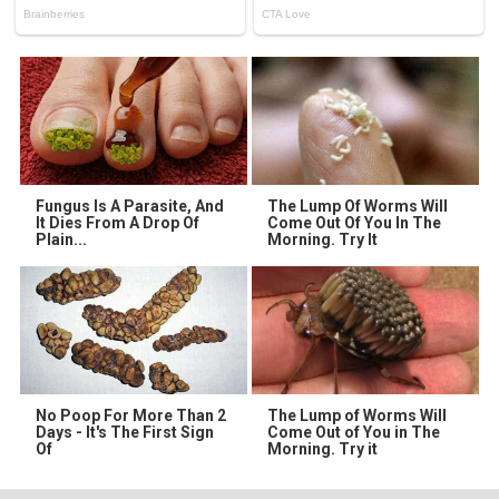
Fungus Is A Parasite, And
The Lump Of Worms Will
It Dies From A Drop Of
Come Out Of You In The
Plain...
Morning. Try It
No Poop For More Than 2
The Lump of Worms Will
Days - It's The First Sign
Come Out of You in The
Of
Morning. Try it