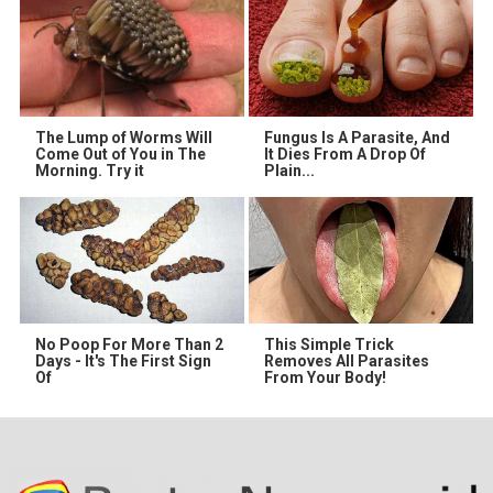
The Lump of Worms Will
Fungus Is A Parasite, And
Come Out of You in The
It Dies From A Drop Of
Morning. Try it
Plain...
No Poop For More Than 2
This Simple Trick
Days - It's The First Sign
Removes All Parasites
Of
From Your Body!