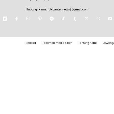
Hubungi kami:
rdkbantennews@gmail.com
Redaksi
Pedoman Media Siber
Tentang Kami
Lowonga