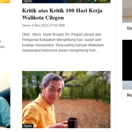
Opini
Kritik atas Kritik 100 Hari Kerja
Walikota Cilegon
Senin 5 Mei 2025, 07:02 WIB
On
Oleh : Moch. Nasir Rosyid SH, Pegiat Literasi dan
Pengamat Kebijakan Menghitung hari, sudah jadi
n
budaya masyarakat. Yang paling banyak dilakukan
gon
masyarakat Indonesia dalam menghitung hari,...
No
Opini