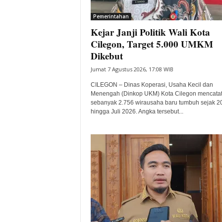
i
Pemerintahan
t
Kejar Janji Politik Wali Kota
a
B
Cilegon, Target 5.000 UMKM
a
Dikebut
n
Jumat 7 Agustus 2026, 17:08 WIB
t
e
CILEGON – Dinas Koperasi, Usaha Kecil dan
n
Menengah (Dinkop UKM) Kota Cilegon mencata
H
sebanyak 2.756 wirausaha baru tumbuh sejak 2
hingga Juli 2026. Angka tersebut...
a
r
i
I
n
i