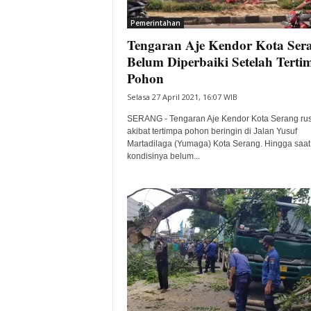
i
Pemerintahan
t
Tengaran Aje Kendor Kota Ser
a
B
Belum Diperbaiki Setelah Terti
a
Pohon
n
Selasa 27 April 2021, 16:07 WIB
t
e
SERANG - Tengaran Aje Kendor Kota Serang ru
n
akibat tertimpa pohon beringin di Jalan Yusuf
H
Martadilaga (Yumaga) Kota Serang. Hingga saat 
kondisinya belum...
a
r
i
I
n
i