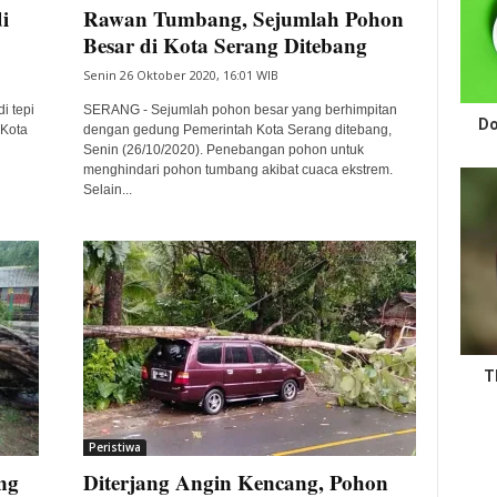
i
Rawan Tumbang, Sejumlah Pohon
Besar di Kota Serang Ditebang
Senin 26 Oktober 2020, 16:01 WIB
i tepi
SERANG - Sejumlah pohon besar yang berhimpitan
Do
 Kota
dengan gedung Pemerintah Kota Serang ditebang,
Senin (26/10/2020). Penebangan pohon untuk
menghindari pohon tumbang akibat cuaca ekstrem.
Selain...
T
Peristiwa
ng
Diterjang Angin Kencang, Pohon