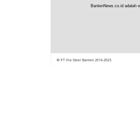
BantenNews.co.id adalah w
© PT Visi Siber Banten 2016-2025