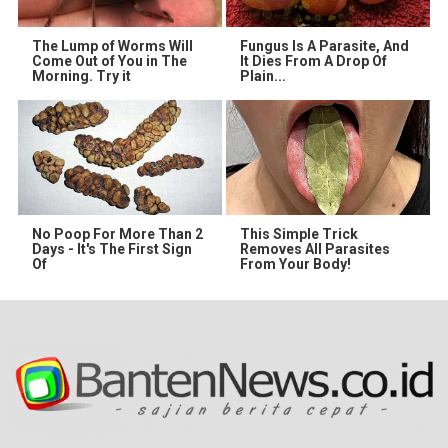
The Lump of Worms Will
Fungus Is A Parasite, And
Come Out of You in The
It Dies From A Drop Of
Morning. Try it
Plain...
No Poop For More Than 2
This Simple Trick
Days - It's The First Sign
Removes All Parasites
Of
From Your Body!