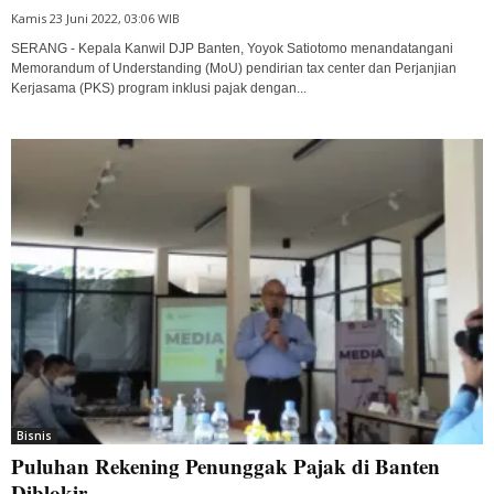
Kamis 23 Juni 2022, 03:06 WIB
SERANG - Kepala Kanwil DJP Banten, Yoyok Satiotomo menandatangani
Memorandum of Understanding (MoU) pendirian tax center dan Perjanjian
Kerjasama (PKS) program inklusi pajak dengan...
Bisnis
Puluhan Rekening Penunggak Pajak di Banten
Diblokir