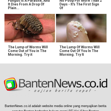
Fungus Is A Parasite, And
No Poop For More Than 2
It Dies From A Drop Of
Days - It's The First Sign
Plain...
Of
The Lump of Worms Will
The Lump Of Worms Will
Come Out of You in The
Come Out Of You In The
Morning. Try it
Morning. Try It
BantenNews.co.id adalah website media online yang menyajikan berita