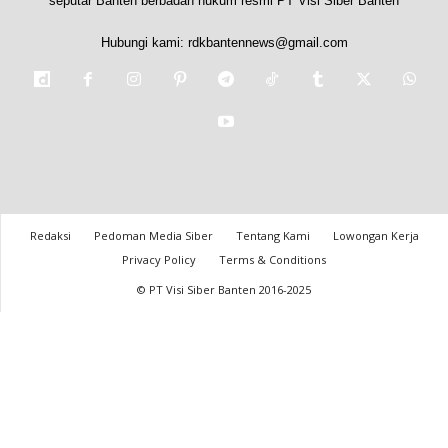
seputar Banten berbadan hukum resmi PT Visi Siber Banten
Hubungi kami:
rdkbantennews@gmail.com
Redaksi
Pedoman Media Siber
Tentang Kami
Lowongan Kerja
Privacy Policy
Terms & Conditions
© PT Visi Siber Banten 2016-2025