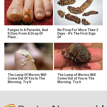
Fungus Is A Parasite, And
No Poop For More Than 2
It Dies From A Drop Of
Days - It's The First Sign
Plain...
Of
The Lump Of Worms Will
The Lump of Worms Will
Come Out Of You In The
Come Out of You in The
Morning. Try It
Morning. Try it