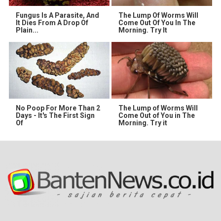
Fungus Is A Parasite, And
The Lump Of Worms Will
It Dies From A Drop Of
Come Out Of You In The
Plain...
Morning. Try It
No Poop For More Than 2
The Lump of Worms Will
Days - It's The First Sign
Come Out of You in The
Of
Morning. Try it