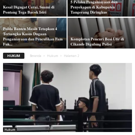
5 Pelaku Penganiayaan dan
Kesal Digugat Cerai, Suami di
Penyekapan di Kabupaten
Pontang Tega Bacok Istri
Tangerang Diringkus
Polda Banten Masih Tetapkan 4
Tersangka Kasus Dugaan
Penganiayaan dan Penculikan Fam
Komplotan Pencuri Besi Ulir di
Fuk...
Cikande Digulung Polisi
HUKUM
Beranda
Hukum
Halaman 2
Hukum