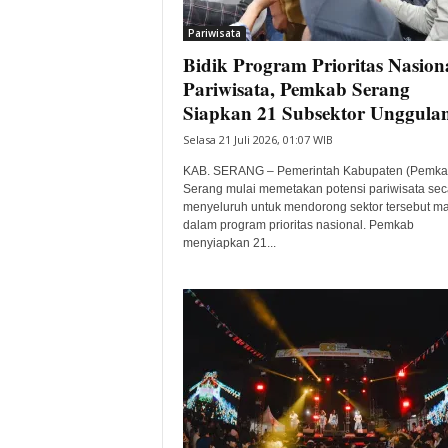
i
Pariwisata
t
Bidik Program Prioritas Nasion
a
B
Pariwisata, Pemkab Serang
a
Siapkan 21 Subsektor Unggula
n
Selasa 21 Juli 2026, 01:07 WIB
t
e
KAB. SERANG – Pemerintah Kabupaten (Pemka
n
Serang mulai memetakan potensi pariwisata sec
H
menyeluruh untuk mendorong sektor tersebut m
dalam program prioritas nasional. Pemkab
a
menyiapkan 21...
r
i
I
n
i