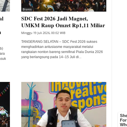
Bisnis
al
SDC Fest 2026 Jadi Magnet,
UMKM Raup Omzet Rp1,11 Miliar
n
Minggu 19 Juli 2026, 00:02 WIB
TANGERANG SELATAN – SDC Fest 2026 sukses
menghadirkan antusiasme masyarakat melalui
b)
rangkaian nonton bareng semifinal Piala Dunia 2026
ara
yang berlangsung pada 14–15 Juli di...
asuk