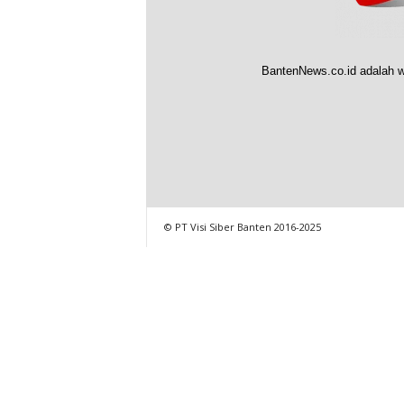
BantenNews.co.id adalah w
© PT Visi Siber Banten 2016-2025