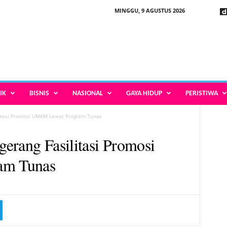
MINGGU, 9 AGUSTUS 2026
IK
BISNIS
NASIONAL
GAYA HIDUP
PERISTIWA
litasi Promosi UMKM Lewat Program Tunas
erang Fasilitasi Promosi
m Tunas