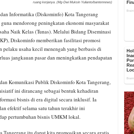
ruang kerjanya. (Mg-Dwi Muksin Yulianto/bantennews)
an Informatika (Diskominfo) Kota Tangerang
al guna mendorong peningkatan ekonomi masyarakat
aha Naik Kelas (Tunas). Melalui Bidang Diseminasi
KP), Diskominfo memberikan fasilitasi promosi
n pelaku usaha kecil menengah yang berbasis di
luas jangkauan pasar dan meningkatkan pendapatan
 dan Komunikasi Publik Diskominfo Kota Tangerang,
isiatif ini dirancang sebagai bentuk kehadiran
rmasi bisnis di era digital secara inklusif. Ia
n efektif selama satu tahun terakhir ini
adap pertumbuhan bisnis UMKM lokal.
a Tangerang itu dapat kita promosikan secara gratis.