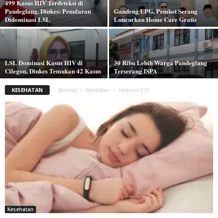
499 Kasus HIV Terdeteksi di
Pandeglang, Dinkes: Penularan
Gandeng UPG, Pemkot Serang
Didominasi LSL
Luncurkan Home Care Gratis
LSL Dominasi Kasus HIV di
30 Ribu Lebih Warga Pandeglang
Cilegon, Dinkes Temukan 42 Kasus
Terserang ISPA
KESEHATAN
Beranda
Kesehatan
Halaman 512
Kesehatan