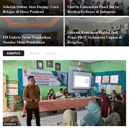
Sekolah Online Atau Daring: Cara
Untirta Luncurkan Panel Surya
Belajar di Masa Pandemi
RooftopTerbesar di Indonesia
Literasi Keuangan Digital Jadi
FH Untirta Terus Tingkatkan
Fokus PKM Mahasiswa Unpam di
Standar Mutu Pendidikan
Kragilan
KAMPUS
Beranda
Kampus
Kampus