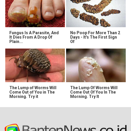
Fungus Is A Parasite, And
No Poop For More Than 2
It Dies From A Drop Of
Days - It's The First Sign
Plain...
Of
The Lump of Worms Will
The Lump Of Worms Will
Come Out of You in The
Come Out Of You In The
Morning. Try it
Morning. Try It