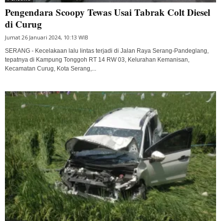
Pengendara Scoopy Tewas Usai Tabrak Colt Diesel
di Curug
Jumat 26 Januari 2024, 10:13 WIB
SERANG - Kecelakaan lalu lintas terjadi di Jalan Raya Serang-Pandeglang,
tepatnya di Kampung Tonggoh RT 14 RW 03, Kelurahan Kemanisan,
Kecamatan Curug, Kota Serang,...