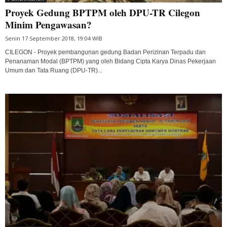
Proyek Gedung BPTPM oleh DPU-TR Cilegon
Minim Pengawasan?
Senin 17 September 2018, 19:04 WIB
CILEGON - Proyek pembangunan gedung Badan Perizinan Terpadu dan
Penanaman Modal (BPTPM) yang oleh Bidang Cipta Karya Dinas Pekerjaan
Umum dan Tata Ruang (DPU-TR)...