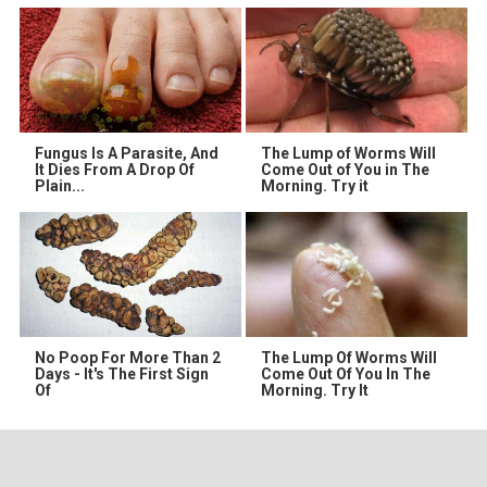
Fungus Is A Parasite, And
The Lump of Worms Will
It Dies From A Drop Of
Come Out of You in The
Plain...
Morning. Try it
No Poop For More Than 2
The Lump Of Worms Will
Days - It's The First Sign
Come Out Of You In The
Of
Morning. Try It