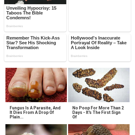
Fungus Is A Parasite, And
No Poop For More Than 2
It Dies From A Drop Of
Days - It's The First Sign
Plain...
Of