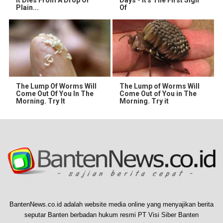
It Dies From A Drop Of
Days - It's The First Sign
Plain...
Of
The Lump Of Worms Will
The Lump of Worms Will
Come Out Of You In The
Come Out of You in The
Morning. Try It
Morning. Try it
BantenNews.co.id adalah website media online yang menyajikan berita
seputar Banten berbadan hukum resmi PT Visi Siber Banten