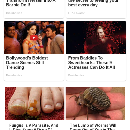
Fungus Is A Parasite, And
The Lump of Worms Will
It Dies From A Drop Of
Come Out of You in The