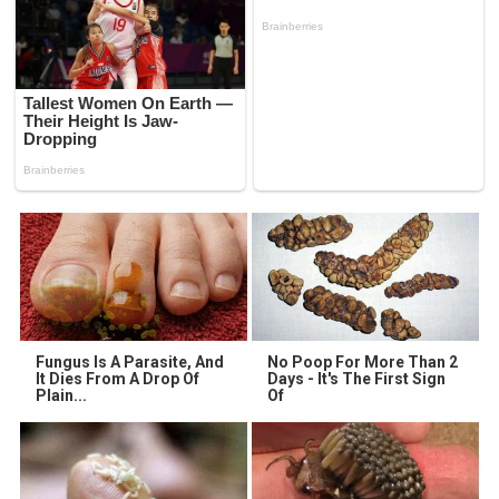
Fungus Is A Parasite, And
No Poop For More Than 2
It Dies From A Drop Of
Days - It's The First Sign
Plain...
Of