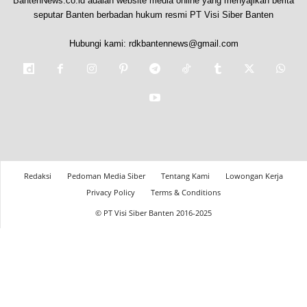
BantenNews.co.id adalah website media online yang menyajikan berita
seputar Banten berbadan hukum resmi PT Visi Siber Banten
Hubungi kami:
rdkbantennews@gmail.com
Redaksi
Pedoman Media Siber
Tentang Kami
Lowongan Kerja
Privacy Policy
Terms & Conditions
© PT Visi Siber Banten 2016-2025