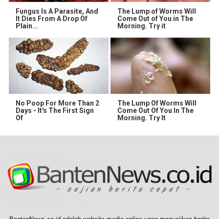
Fungus Is A Parasite, And
The Lump of Worms Will
It Dies From A Drop Of
Come Out of You in The
Plain...
Morning. Try it
No Poop For More Than 2
The Lump Of Worms Will
Days - It's The First Sign
Come Out Of You In The
Of
Morning. Try It