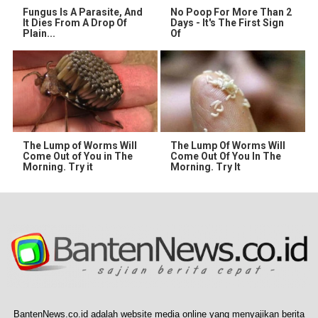
Fungus Is A Parasite, And
No Poop For More Than 2
It Dies From A Drop Of
Days - It's The First Sign
Plain...
Of
The Lump of Worms Will
The Lump Of Worms Will
Come Out of You in The
Come Out Of You In The
Morning. Try it
Morning. Try It
BantenNews.co.id adalah website media online yang menyajikan berita