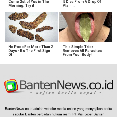
Come Out of You in The
It Dies From A Drop Of
Morning. Try it
Plain...
No Poop For More Than 2
This Simple Trick
Days - It's The First Sign
Removes All Parasites
Of
From Your Body!
BantenNews.co.id adalah website media online yang menyajikan berita
seputar Banten berbadan hukum resmi PT Visi Siber Banten