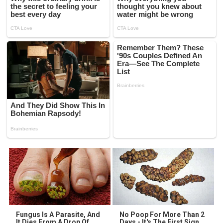
Fungus Is A Parasite, And
No Poop For More Than 2
It Dies From A Drop Of
Days - It's The First Sign