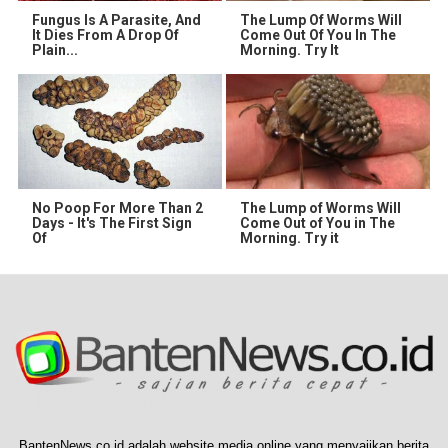
Fungus Is A Parasite, And
The Lump Of Worms Will
It Dies From A Drop Of
Come Out Of You In The
Plain...
Morning. Try It
No Poop For More Than 2
The Lump of Worms Will
Days - It's The First Sign
Come Out of You in The
Of
Morning. Try it
BantenNews.co.id adalah website media online yang menyajikan berita