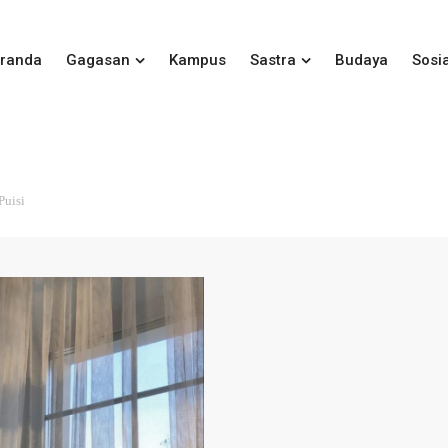
randa
Gagasan
Kampus
Sastra
Budaya
Sosia
Puisi