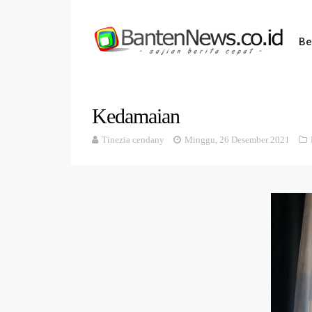
Be
Kedamaian
Tinezia cendany
Minggu, 26 Desember 2021