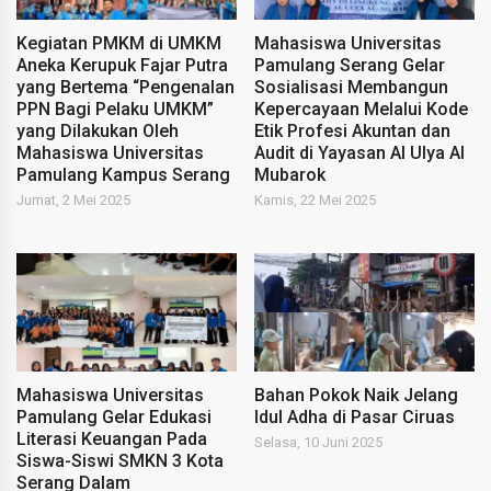
Kegiatan PMKM di UMKM
Mahasiswa Universitas
Aneka Kerupuk Fajar Putra
Pamulang Serang Gelar
yang Bertema “Pengenalan
Sosialisasi Membangun
PPN Bagi Pelaku UMKM”
Kepercayaan Melalui Kode
yang Dilakukan Oleh
Etik Profesi Akuntan dan
Mahasiswa Universitas
Audit di Yayasan Al Ulya Al
Pamulang Kampus Serang
Mubarok
Jumat, 2 Mei 2025
Kamis, 22 Mei 2025
Mahasiswa Universitas
Bahan Pokok Naik Jelang
Pamulang Gelar Edukasi
Idul Adha di Pasar Ciruas
Literasi Keuangan Pada
Selasa, 10 Juni 2025
Siswa-Siswi SMKN 3 Kota
Serang Dalam