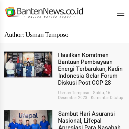
Author: Usman Temposo
Hasilkan Komitmen
Bantuan Pembiayaan
Energi Terbarukan, Kadin
Indonesia Gelar Forum
Diskusi Post COP 28
Usman Temposo
Sabtu, 16
Desember 2023
Komentar Ditutup
Sambut Hari Asuransi
Nasional, Lifepal
Apresiasi Para Nasabah