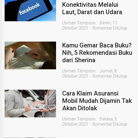
Konektivitas Melalui
Laut, Darat dan Udara
Usman Temposo
Senin, 11
Oktober 2021
Komentar Ditutup
Kamu Gemar Baca Buku?
Nih, 5 Rekomendasi Buku
dari Sherina
Usman Temposo
Jumat, 8
Oktober 2021
Komentar Ditutup
Cara Klaim Asuransi
Mobil Mudah Dijamin Tak
Akan Ditolak
Usman Temposo
Selasa, 5
Oktober 2021
Komentar Ditutup