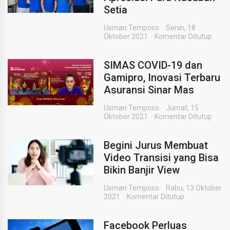
Setia
Usman Temposo
Senin, 18
Oktober 2021
Komentar Ditutup
SIMAS COVID-19 dan
Gamipro, Inovasi Terbaru
Asuransi Sinar Mas
Usman Temposo
Jumat, 15
Oktober 2021
Komentar Ditutup
Begini Jurus Membuat
Video Transisi yang Bisa
Bikin Banjir View
Usman Temposo
Rabu, 13 Oktober
2021
Komentar Ditutup
Facebook Perluas