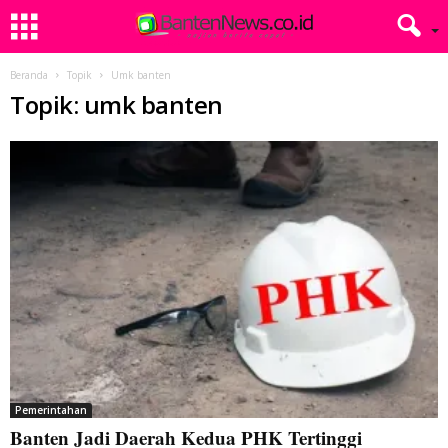
Beranda
Topik
Umk banten
Topik: umk banten
Pemerintahan
Banten Jadi Daerah Kedua PHK Tertinggi