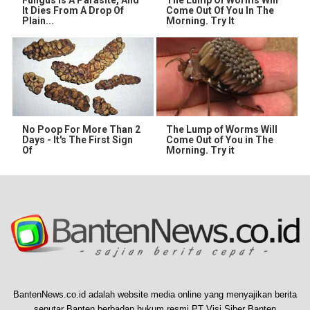
It Dies From A Drop Of
Come Out Of You In The
Plain...
Morning. Try It
No Poop For More Than 2
The Lump of Worms Will
Days - It's The First Sign
Come Out of You in The
Of
Morning. Try it
BantenNews.co.id adalah website media online yang menyajikan berita
seputar Banten berbadan hukum resmi PT Visi Siber Banten