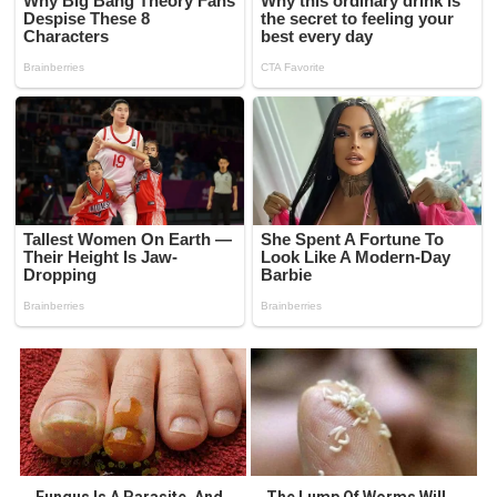
Fungus Is A Parasite, And
The Lump Of Worms Will