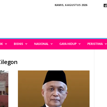
KAMIS, 6 AGUSTUS 2026
IK
BISNIS
NASIONAL
GAYA HIDUP
PERISTIWA
Cilegon