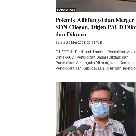
i
Pendidikan
t
Polemik Alihfungsi dan Merger
a
B
SDN Cilegon, Ditjen PAUD Dik
a
dan Dikmen...
n
Selasa 25 Mei 2021, 20:01 WIB
t
e
CILEGON - Direktorat Jenderal Pendidikan Anak
n
Dini (PAUD) Pendidikan Dasar (Dikdas) dan
H
Pendidikan Menengah (Dikmen) pada Kementer
Pendidikan dan Kebudayaan, Riset dan Teknologi
a
r
i
I
n
i