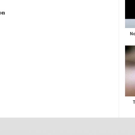
on
No
T