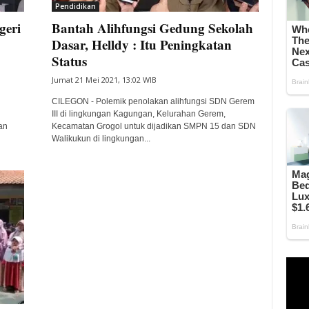
Pendidikan
geri
Bantah Alihfungsi Gedung Sekolah
Dasar, Helldy : Itu Peningkatan
Status
Jumat 21 Mei 2021, 13:02 WIB
CILEGON - Polemik penolakan alihfungsi SDN Gerem
i
III di lingkungan Kagungan, Kelurahan Gerem,
an
Kecamatan Grogol untuk dijadikan SMPN 15 dan SDN
Walikukun di lingkungan...