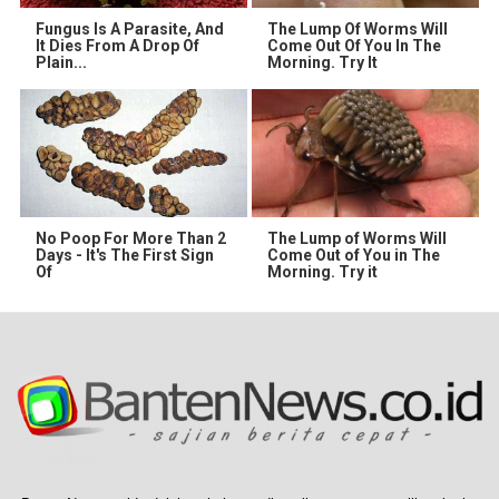
Fungus Is A Parasite, And
The Lump Of Worms Will
It Dies From A Drop Of
Come Out Of You In The
Plain...
Morning. Try It
No Poop For More Than 2
The Lump of Worms Will
Days - It's The First Sign
Come Out of You in The
Of
Morning. Try it