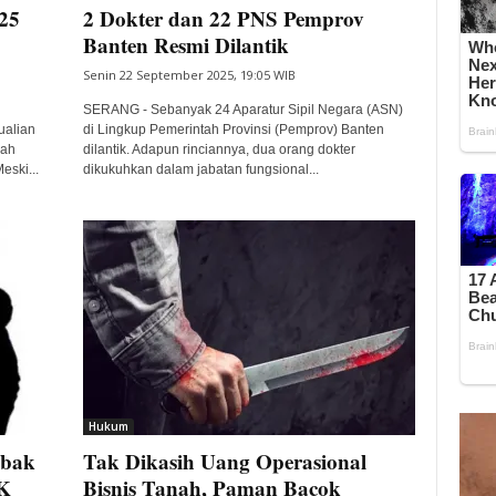
25
2 Dokter dan 22 PNS Pemprov
Banten Resmi Dilantik
Senin 22 September 2025, 19:05 WIB
SERANG - Sebanyak 24 Aparatur Sipil Negara (ASN)
ualian
di Lingkup Pemerintah Provinsi (Pemprov) Banten
rah
dilantik. Adapun rinciannya, dua orang dokter
ski...
dikukuhkan dalam jabatan fungsional...
Hukum
ebak
Tak Dikasih Uang Operasional
K
Bisnis Tanah, Paman Bacok