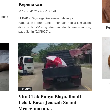
Keponakan
Rabu 12 Maret 2025, 20:04 WIB
 Lebak
LEBAK - SW, warga Kecamatan Malingping,
k
Kabupaten Lebak, Banten, mengalami luka-luka akibat
dibacok oleh AZ yang tidak lain adalah paman korban,
Fu
pada Senin (9/3/2025)...
5
Peristiwa
Viral! Tak Punya Biaya, Ibu di
r
Lebak Bawa Jenazah Suami
Menggunakan...