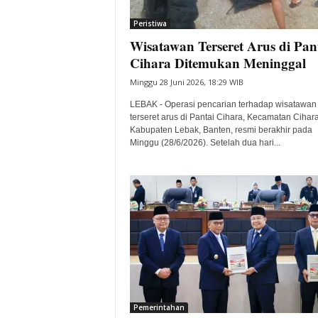
i
Peristiwa
t
Wisatawan Terseret Arus di Pan
a
B
Cihara Ditemukan Meninggal
a
Minggu 28 Juni 2026, 18:29 WIB
n
t
LEBAK - Operasi pencarian terhadap wisatawan
e
terseret arus di Pantai Cihara, Kecamatan Cihara
Kabupaten Lebak, Banten, resmi berakhir pada
n
Minggu (28/6/2026). Setelah dua hari...
H
a
r
i
I
n
i
Pemerintahan