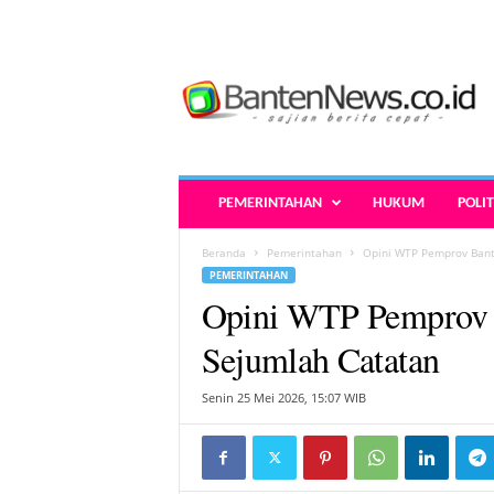
B
a
n
t
e
n
N
PEMERINTAHAN
HUKUM
POLIT
e
w
Beranda
Pemerintahan
Opini WTP Pemprov Bant
s
PEMERINTAHAN
.
Opini WTP Pemprov 
c
o
Sejumlah Catatan
.
i
Senin 25 Mei 2026, 15:07 WIB
d
-
B
e
r