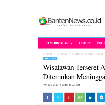
B
a
n
t
e
n
N
PEMERINTAHAN
HUKUM
POLIT
e
w
Beranda
Peristiwa
Wisatawan Terseret Arus di 
s
PERISTIWA
.
Wisatawan Terseret A
c
o
Ditemukan Meningga
.
i
Minggu 28 Juni 2026, 18:29 WIB
d
-
B
e
r