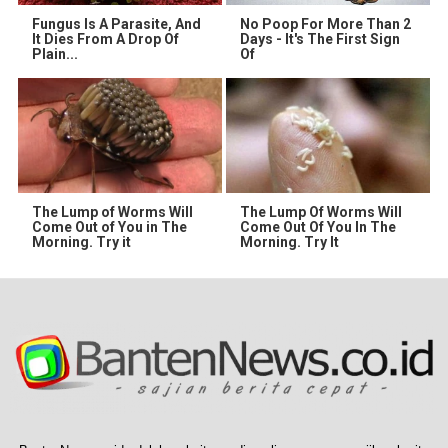
Fungus Is A Parasite, And
No Poop For More Than 2
It Dies From A Drop Of
Days - It's The First Sign
Plain...
Of
The Lump of Worms Will
The Lump Of Worms Will
Come Out of You in The
Come Out Of You In The
Morning. Try it
Morning. Try It