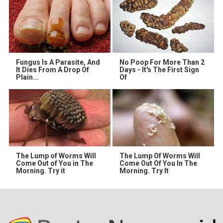
Fungus Is A Parasite, And
No Poop For More Than 2
It Dies From A Drop Of
Days - It's The First Sign
Plain...
Of
The Lump of Worms Will
The Lump Of Worms Will
Come Out of You in The
Come Out Of You In The
Morning. Try it
Morning. Try It