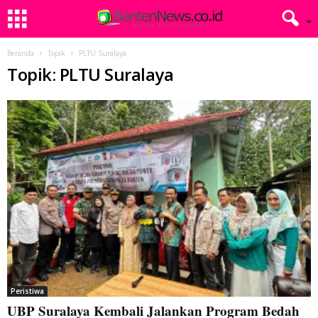
Beranda
Topik
PLTU Suralaya
Topik: PLTU Suralaya
Peristiwa
UBP Suralaya Kembali Jalankan Program Bedah