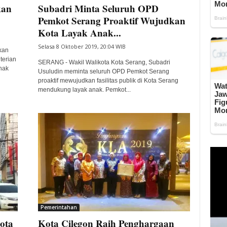
kan
Subadri Minta Seluruh OPD
Pemkot Serang Proaktif Wujudkan
Kota Layak Anak...
Selasa 8 Oktober 2019, 20:04 WIB
kan
terian
SERANG - Wakil Walikota Kota Serang, Subadri
nak
Usuludin meminta seluruh OPD Pemkot Serang
proaktif mewujudkan fasilitas publik di Kota Serang
mendukung layak anak. Pemkot...
Pemerintahan
ota
Kota Cilegon Raih Penghargaan