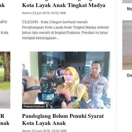
ak
Kota Layak Anak Tingkat Madya
No
Kamis 25 Juli 2019, 05:02 WIB
 MPO
CILEGON - Kota Cilegon berhasil meraih
Penghargaan Kota Layak Anak Tingkat Madya setelah
 Kota
tahun lalu meraih di tingkat Pratama. Prestasi ini jelas
menjadi kebanggaan...
On
Pemerintahan
PR
Pandeglang Belum Penuhi Syarat
Anak
Kota Layak Anak
Senin 25 Juni 2018, 23:02 WIB