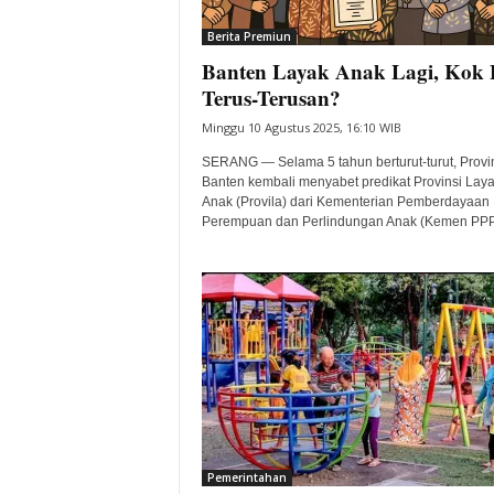
i
Berita Premiun
t
Banten Layak Anak Lagi, Kok 
a
B
Terus-Terusan?
a
Minggu 10 Agustus 2025, 16:10 WIB
n
t
SERANG — Selama 5 tahun berturut-turut, Provi
e
Banten kembali menyabet predikat Provinsi Lay
Anak (Provila) dari Kementerian Pemberdayaan
n
Perempuan dan Perlindungan Anak (Kemen PPPA
H
a
r
i
I
n
i
Pemerintahan