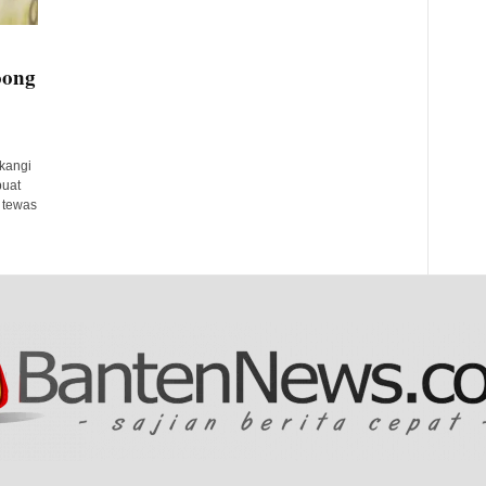
oong
kangi
buat
 tewas