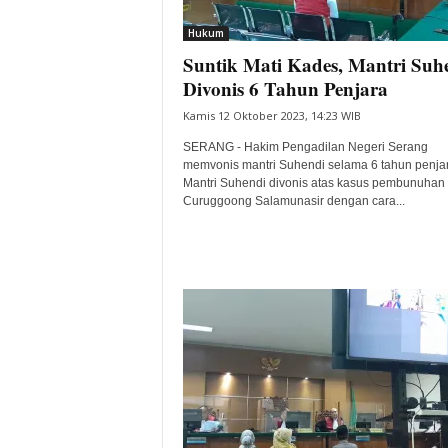
i
Hukum
t
Suntik Mati Kades, Mantri Suh
a
B
Divonis 6 Tahun Penjara
a
Kamis 12 Oktober 2023, 14:23 WIB
n
t
SERANG - Hakim Pengadilan Negeri Serang
e
memvonis mantri Suhendi selama 6 tahun penjar
Mantri Suhendi divonis atas kasus pembunuhan
n
Curuggoong Salamunasir dengan cara...
H
a
r
i
I
n
i