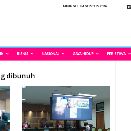
MINGGU, 9 AGUSTUS 2026
IK
BISNIS
NASIONAL
GAYA HIDUP
PERISTIWA
ng dibunuh