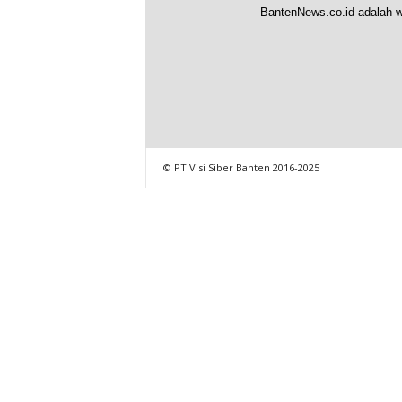
BantenNews.co.id adalah w
© PT Visi Siber Banten 2016-2025