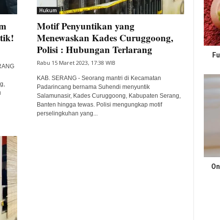
Hukum
em
Motif Penyuntikan yang
tik!
Menewaskan Kades Curuggoong,
Polisi : Hubungan Terlarang
Fu
Rabu 15 Maret 2023, 17:38 WIB
ERANG
KAB. SERANG - Seorang mantri di Kecamatan
g,
Padarincang bernama Suhendi menyuntik
u
Salamunasir, Kades Curuggoong, Kabupaten Serang,
Banten hingga tewas. Polisi mengungkap motif
perselingkuhan yang...
On