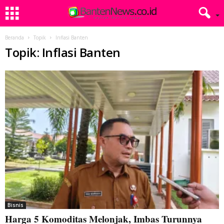
Beranda
Topik
Inflasi Banten
Topik: Inflasi Banten
Bisnis
Harga 5 Komoditas Melonjak, Imbas Turunnya