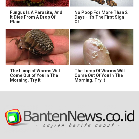
Fungus Is A Parasite, And
No Poop For More Than 2
It Dies From A Drop Of
Days - It's The First Sign
Plain...
Of
The Lump of Worms Will
The Lump Of Worms Will
Come Out of You in The
Come Out Of You In The
Morning. Try it
Morning. Try It