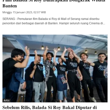
Banten
Minggu 15 Januari 2023, 02:07 WIB
SERANG - Pemutaran film Balada si Roy di Mall of Serang ramai diserbu
penonton dari berbagai daerah di Banten. Hampir seluruh ruang Cinema di...
Artis
Sebelum Rilis, Balada Si Roy Bakal Diputar di