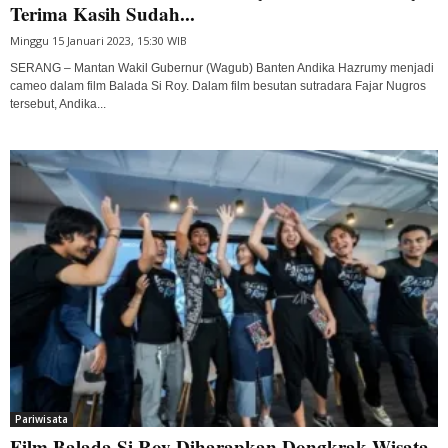
Terima Kasih Sudah...
Minggu 15 Januari 2023, 15:30 WIB
SERANG – Mantan Wakil Gubernur (Wagub) Banten Andika Hazrumy menjadi
cameo dalam film Balada Si Roy. Dalam film besutan sutradara Fajar Nugros
tersebut, Andika...
Pariwisata
Film Balada Si Roy Diharapkan Dongkrak Wisata