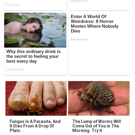
Fungus Is A Parasite, And
The Lump of Worms Will
It Dies From A Drop Of
Come Out of You in The
Plain...
Morning. Try it