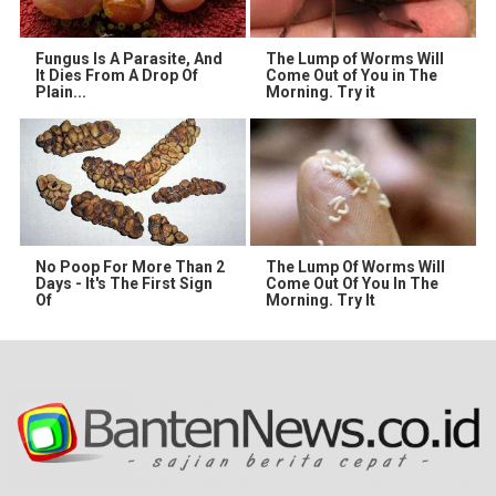
Fungus Is A Parasite, And
The Lump of Worms Will
It Dies From A Drop Of
Come Out of You in The
Plain...
Morning. Try it
No Poop For More Than 2
The Lump Of Worms Will
Days - It's The First Sign
Come Out Of You In The
Of
Morning. Try It