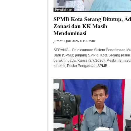
i
Pendidikan
t
SPMB Kota Serang Ditutup, A
a
B
Zonasi dan KK Masih
a
Mendominasi
n
Jumat 3 Juli 2026, 03:10 WIB
t
e
SERANG – Pelaksanaan Sistem Penerimaan Mu
n
Baru (SPMB) jenjang SMP di Kota Serang resmi
H
berakhir pada, Kamis (2/7/2026). Meski memasuk
terakhir, Posko Pengaduan SPMB...
a
r
i
I
n
i