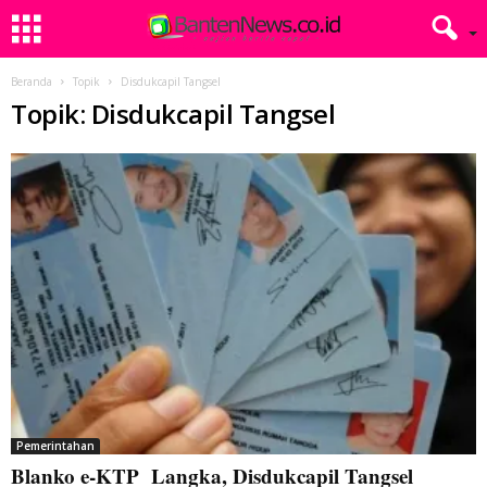
Beranda
Topik
Disdukcapil Tangsel
Topik: Disdukcapil Tangsel
Pemerintahan
Blanko e-KTP Langka, Disdukcapil Tangsel