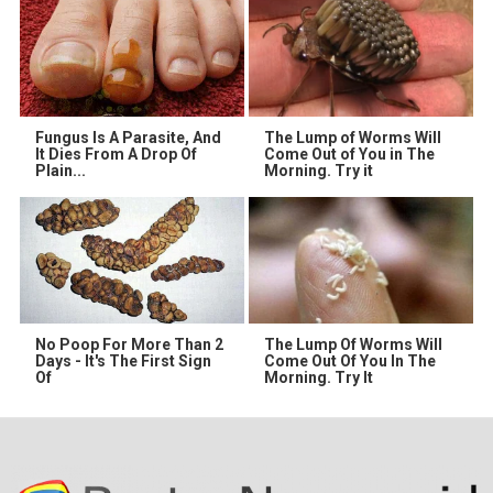
Fungus Is A Parasite, And
The Lump of Worms Will
It Dies From A Drop Of
Come Out of You in The
Plain...
Morning. Try it
No Poop For More Than 2
The Lump Of Worms Will
Days - It's The First Sign
Come Out Of You In The
Of
Morning. Try It