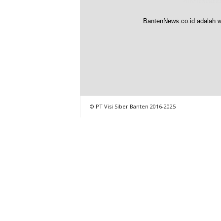
BantenNews.co.id adalah w
© PT Visi Siber Banten 2016-2025