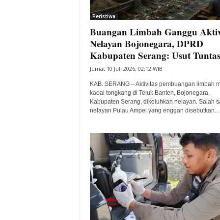
i
Peristiwa
t
Buangan Limbah Ganggu Aktiv
a
B
Nelayan Bojonegara, DPRD
a
Kabupaten Serang: Usut Tunta
n
Jumat 10 Juli 2026, 02:12 WIB
t
e
KAB. SERANG – Aktivitas pembuangan limbah m
n
kaoal tongkang di Teluk Banten, Bojonegara,
H
Kabupaten Serang, dikeluhkan nelayan. Salah s
nelayan Pulau Ampel yang enggan disebutkan...
a
r
i
I
n
i