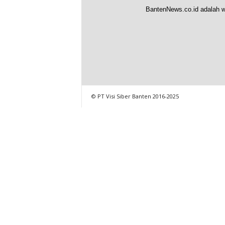
BantenNews.co.id adalah w
© PT Visi Siber Banten 2016-2025