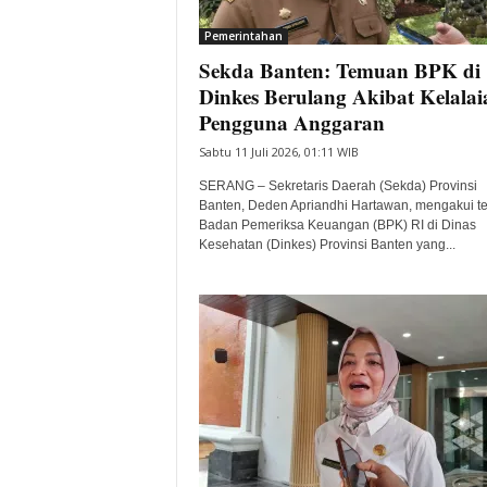
i
Pemerintahan
t
Sekda Banten: Temuan BPK di
a
B
Dinkes Berulang Akibat Kelalai
a
Pengguna Anggaran
n
Sabtu 11 Juli 2026, 01:11 WIB
t
e
SERANG – Sekretaris Daerah (Sekda) Provinsi
n
Banten, Deden Apriandhi Hartawan, mengakui 
H
Badan Pemeriksa Keuangan (BPK) RI di Dinas
Kesehatan (Dinkes) Provinsi Banten yang...
a
r
i
I
n
i