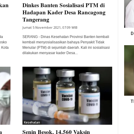
ikan
Dinkes Banten Sosialisasi PTM di
Hadapan Kader Desa Rancagong
Tangerang
Jumat 5 November 2021, 07:09 WIB
D
da
SERANG - Dinas Kesehatan Provinsi Banten kembali
Posko
kembali menyosialisasikan bahaya Penyakit Tidak
 Kota
Menular (PTM) di sejumlah daerah. Kali ini sosialisasi
dilakukan menyasar kader Desa...
T
Kesehatan
a
Senin Besok, 14.560 Vaksin