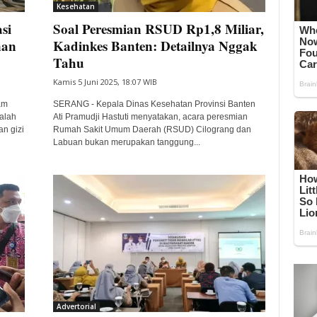
Kesehatan
si
Soal Peresmian RSUD Rp1,8 Miliar,
nan
Kadinkes Banten: Detailnya Nggak
Tahu
Kamis 5 Juni 2025, 18:07 WIB
am
SERANG - Kepala Dinas Kesehatan Provinsi Banten
alah
Ati Pramudji Hastuti menyatakan, acara peresmian
n gizi
Rumah Sakit Umum Daerah (RSUD) Cilograng dan
Labuan bukan merupakan tanggung...
Advertorial