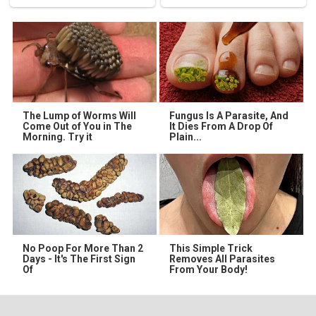
The Lump of Worms Will
Fungus Is A Parasite, And
Come Out of You in The
It Dies From A Drop Of
Morning. Try it
Plain...
No Poop For More Than 2
This Simple Trick
Days - It's The First Sign
Removes All Parasites
Of
From Your Body!