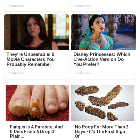
Fungus Is A Parasite, And
No Poop For More Than 2
It Dies From A Drop Of
Days - It's The First Sign
Plain...
Of