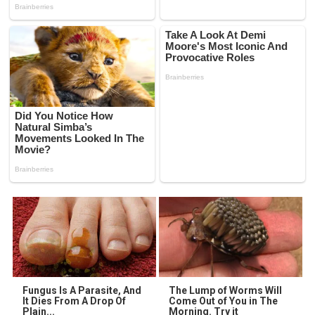
Fungus Is A Parasite, And
The Lump of Worms Will
It Dies From A Drop Of
Come Out of You in The
Plain...
Morning. Try it