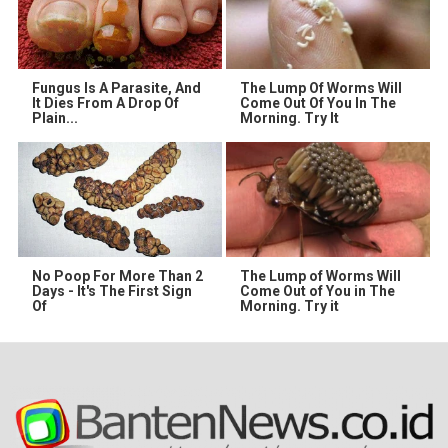
Fungus Is A Parasite, And
The Lump Of Worms Will
It Dies From A Drop Of
Come Out Of You In The
Plain...
Morning. Try It
No Poop For More Than 2
The Lump of Worms Will
Days - It's The First Sign
Come Out of You in The
Of
Morning. Try it