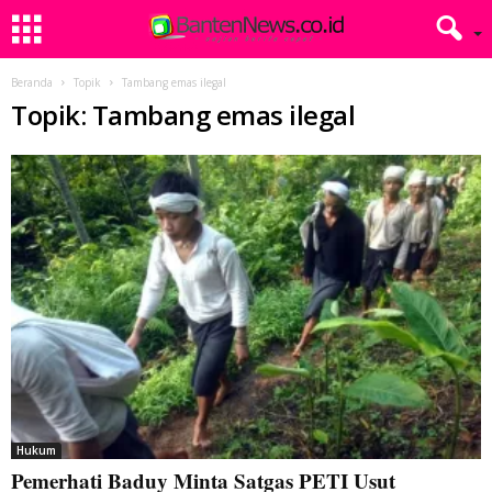
Beranda
Topik
Tambang emas ilegal
Topik: Tambang emas ilegal
Hukum
Pemerhati Baduy Minta Satgas PETI Usut